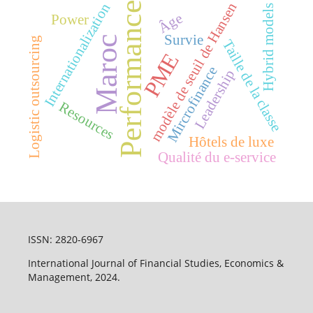
Performance
modèle de seuil de Hansen
Internationalization
Hybrid models
Âge
Power
Survie
Maroc
Logistic outsourcing
Taille de la classe
PME
Mircrofinance
Leadership
Resources
Hôtels de luxe
Qualité du e-service
ISSN: 2820-6967
International Journal of Financial Studies, Economics &
Management, 2024.