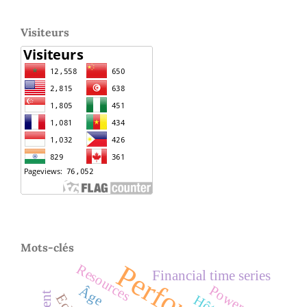
Visiteurs
Mots-clés
Resources
Financial time series
Power
Âge