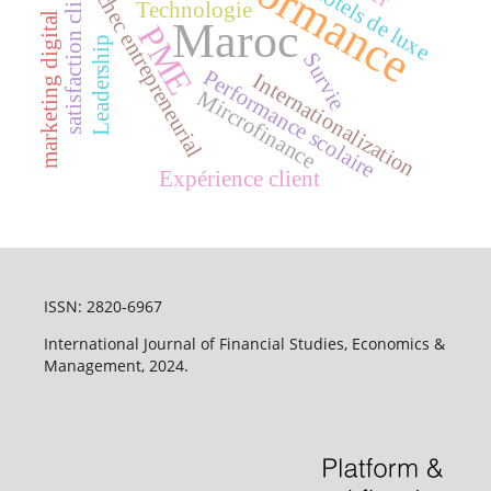
Performance
satisfaction client
Echec entrepreneurial
Hôtels de luxe
Technologie
marketing digital
Maroc
PME
Leadership
Survie
Performance scolaire
Internationalization
Mircrofinance
Expérience client
ISSN: 2820-6967
International Journal of Financial Studies, Economics &
Management, 2024.