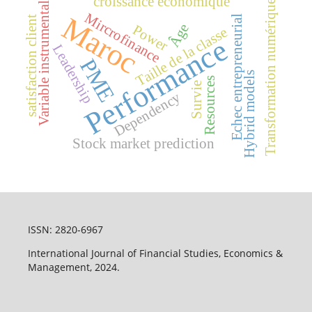
croissance économique
Variable instrumentale
Transformation numérique
Mircrofinance
Maroc
Echec entrepreneurial
satisfaction client
Âge
Power
Taille de la classe
Performance
Leadership
PME
Hybrid models
Resources
Survie
Dependency
Stock market prediction
ISSN: 2820-6967
International Journal of Financial Studies, Economics &
Management, 2024.