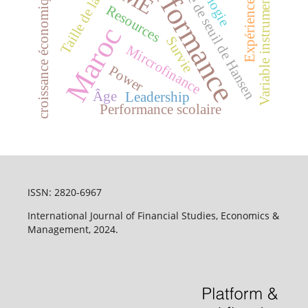
Performance
modèle de seuil de Hansen
Taille de la classe
Expérience client
Variable instrumentale
croissance économique
Resources
Maroc
Survie
Mircrofinance
Power
Âge
Leadership
Performance scolaire
ISSN: 2820-6967
International Journal of Financial Studies, Economics &
Management, 2024.