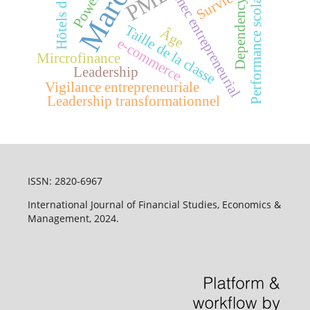
Hôtels de luxe
Maroc
PME
Echec entrepreneurial
Performance scolaire
Survie
Power
Dependency
Taille de la classe
Âge
e-commerce
Mircrofinance
Leadership
Vigilance entrepreneuriale
Leadership transformationnel
ISSN: 2820-6967
International Journal of Financial Studies, Economics &
Management, 2024.