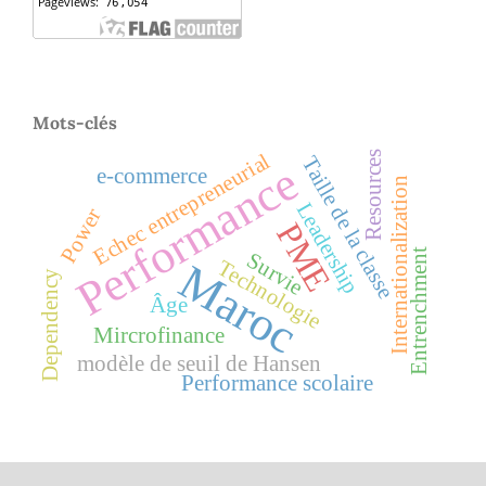
Mots-clés
Resources
Echec entrepreneurial
Taille de la classe
Performance
e-commerce
Internationalization
Leadership
Power
PME
Entrenchment
Survie
Technologie
Maroc
Dependency
Âge
Mircrofinance
modèle de seuil de Hansen
Performance scolaire