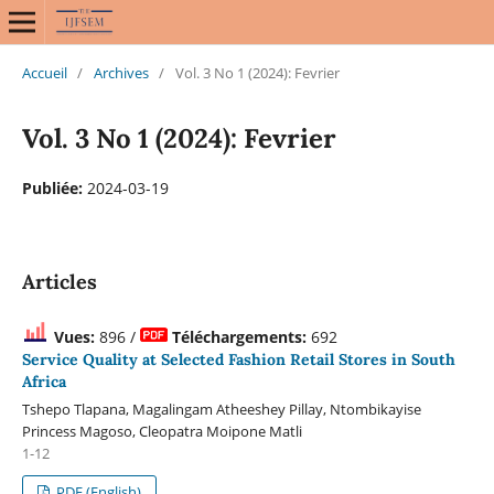
Accueil
/
Archives
/
Vol. 3 No 1 (2024): Fevrier
Vol. 3 No 1 (2024): Fevrier
Publiée:
2024-03-19
Articles
Vues:
896 /
Téléchargements:
692
Service Quality at Selected Fashion Retail Stores in South
Africa
Tshepo Tlapana, Magalingam Atheeshey Pillay, Ntombikayise
Princess Magoso, Cleopatra Moipone Matli
1-12
PDF (English)